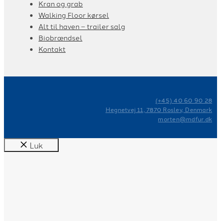
Kran og grab
Walking Floor kørsel
Alt til haven – trailer salg
Biobrændsel
Kontakt
(+45) 40 60 90 28
Hegnetvej 11, 7870 Roslev, Denmark
morten@mdfur.dk
Luk