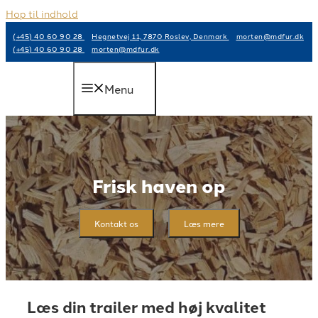
Hop til indhold
(+45) 40 60 90 28
Hegnetvej 11, 7870 Roslev, Denmark
morten@mdfur.dk
(+45) 40 60 90 28
morten@mdfur.dk
Menu
Frisk haven op
Kontakt os
Læs mere
Læs din trailer med høj kvalitet